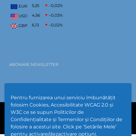
5,25
–0,02
%
EUR
4,56
–0,03
%
USD
6,13
–0,02
%
GBP
ABONARE NEWSLETTER
Pentru furnizarea unui serviciu îmbunătățit
folosim Cookies, Accesibilitate WCAG 2.0 și
W3C ce se supun Politicilor de
PPW @
2026 |
Hartă Website
|
Setări Cookies și Accesibilitate
Confidențialitate și Termenilor și Condițiilor de
folosire a acestui site. Click pe ‘Setările Mele’
pentru activare/dezactivare opțiuni.