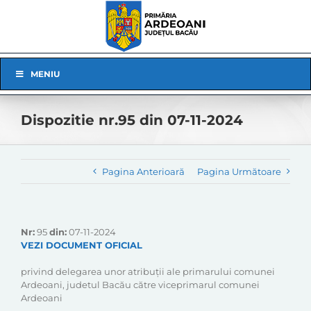
Skip
to
content
Skip
MENIU
Navigation
Dispozitie nr.95 din 07-11-2024
Pagina Anterioară
Pagina Următoare
Nr:
95
din:
07-11-2024
VEZI DOCUMENT OFICIAL
privind delegarea unor atribuții ale primarului comunei
Ardeoani, judetul Bacău către viceprimarul comunei
Ardeoani