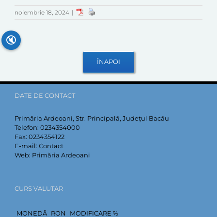
noiembrie 18, 2024
|
🔇
DATE DE CONTACT
Primăria Ardeoani, Str. Principală, Județul Bacău
Telefon:
0234354000
Fax:
0234354122
E-mail:
Contact
Web:
Primăria Ardeoani
CURS VALUTAR
MONEDĂ
RON
MODIFICARE %