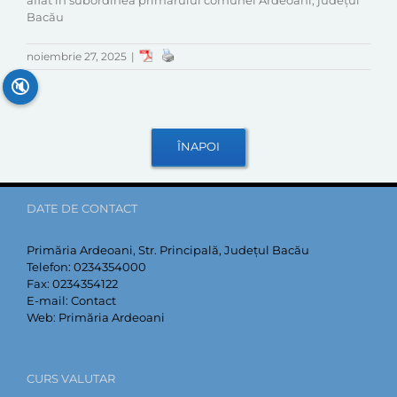
aflat în subordinea primarului comunei Ardeoani, județul
Bacău
noiembrie 27, 2025
|
🔇
DATE DE CONTACT
Primăria Ardeoani, Str. Principală, Județul Bacău
Telefon:
0234354000
Fax:
0234354122
E-mail:
Contact
Web:
Primăria Ardeoani
CURS VALUTAR