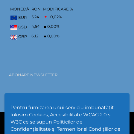
MONEDĂ
RON
MODIFICARE %
5,24
–0,02
%
EUR
4,54
0,00
%
USD
6,12
0,00
%
GBP
ABONARE NEWSLETTER
Pentru furnizarea unui serviciu îmbunătățit
folosim Cookies, Accesibilitate WCAG 2.0 și
W3C ce se supun Politicilor de
PPW @
2026 |
Hartă Website
|
Setări Cookies și Accesibilitate
Confidențialitate și Termenilor și Condițiilor de