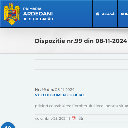
Skip
Skip
to
Navigation
PRIMĂRIA
ARDEOANI
content
ACASĂ
ADM
JUDEȚUL BACĂU
Dispozitie nr.99 din 08-11-2024
Nr:
99
din:
08-11-2024
VEZI DOCUMENT OFICIAL
privind constituirea Comitetului local pentru situ
noiembrie 25, 2024
|