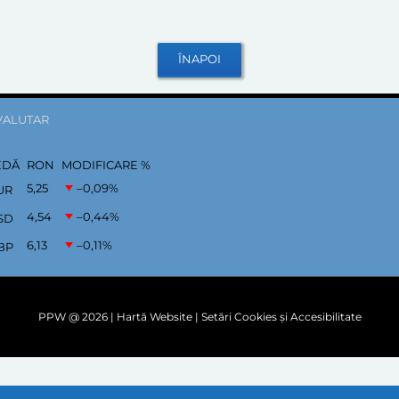
VALUTAR
EDĂ
RON
MODIFICARE %
5,25
–0,09
%
UR
4,54
–0,44
%
SD
6,13
–0,11
%
BP
PPW @
2026 |
Hartă Website
|
Setări Cookies și Accesibilitate