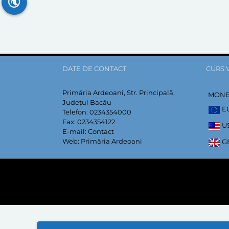
🔇
DATE DE CONTACT
CURS 
Primăria Ardeoani, Str. Principală,
MON
Județul Bacău
E
Telefon:
0234354000
Fax:
0234354122
U
E-mail:
Contact
Web:
Primăria Ardeoani
G