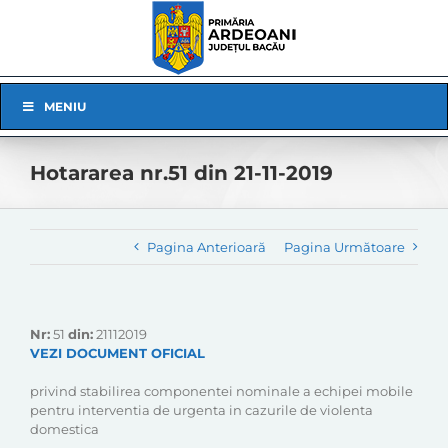
Skip
to
content
Skip
MENIU
Navigation
Hotararea nr.51 din 21-11-2019
Pagina Anterioară
Pagina Următoare
Nr:
51
din:
21112019
VEZI DOCUMENT OFICIAL
privind stabilirea componentei nominale a echipei mobile
pentru interventia de urgenta in cazurile de violenta
domestica