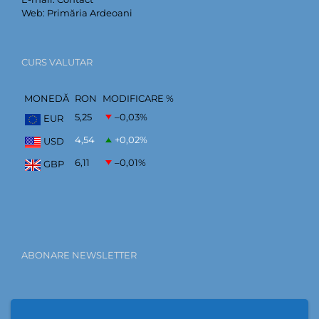
Web:
Primăria Ardeoani
CURS VALUTAR
MONEDĂ
RON
MODIFICARE %
5,25
–0,03
%
EUR
4,54
+0,02
%
USD
6,11
–0,01
%
GBP
ABONARE NEWSLETTER