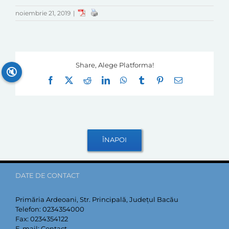
noiembrie 21, 2019
|
Share, Alege Platforma!
🔇
Facebook
X
Reddit
LinkedIn
WhatsApp
Tumblr
Pinterest
E-
mail:
DATE DE CONTACT
Primăria Ardeoani, Str. Principală, Județul Bacău
Telefon:
0234354000
Fax:
0234354122
E-mail:
Contact