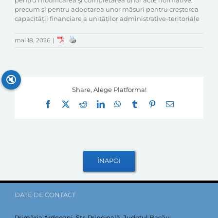
pentru modificarea și completarea unor acte normative,
precum și pentru adoptarea unor măsuri pentru creșterea
capacității financiare a unităților administrative-teritoriale
mai 18, 2026
|
🔇
Share, Alege Platforma!
Facebook
X
Reddit
LinkedIn
WhatsApp
Tumblr
Pinterest
E-
mail:
DATE DE CONTACT
Primăria Ardeoani, Str. Principală, Județul Bacău