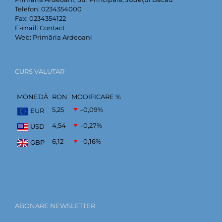
Telefon:
0234354000
Fax:
0234354122
E-mail:
Contact
Web:
Primăria Ardeoani
CURS VALUTAR
MONEDĂ
RON
MODIFICARE %
5,25
–0,09
%
EUR
4,54
–0,27
%
USD
6,12
–0,16
%
GBP
ABONARE NEWSLETTER