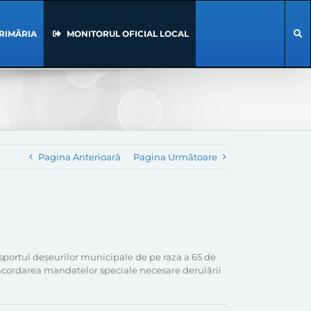
RIMĂRIA
MONITORUL OFICIAL LOCAL
Pagina Anterioară
Pagina Următoare
nsportul deșeurilor municipale de pe raza a 65 de
 acordarea mandatelor speciale necesare derulării