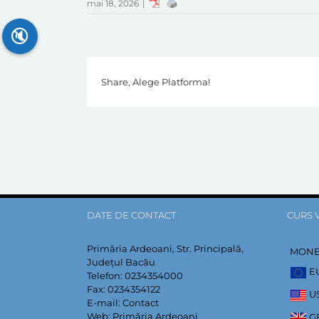
mai 18, 2026
|
🔇
Share, Alege Platforma!
DATE DE CONTACT
CURS 
Primăria Ardeoani, Str. Principală,
MON
Județul Bacău
E
Telefon:
0234354000
Fax:
0234354122
U
E-mail:
Contact
Web:
Primăria Ardeoani
G