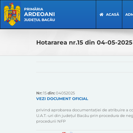
Skip
Skip
to
Navigation
PRIMĂRIA
ARDEOANI
content
ACASĂ
ADM
JUDEȚUL BACĂU
Hotararea nr.15 din 04-05-2025
Nr:
15
din:
04052025
VEZI DOCUMENT OFICIAL
privind aprobarea documentației de atribuire a cont
U.A.T.-uri din județul Bacău prin procedura de ne
procedurii NFP