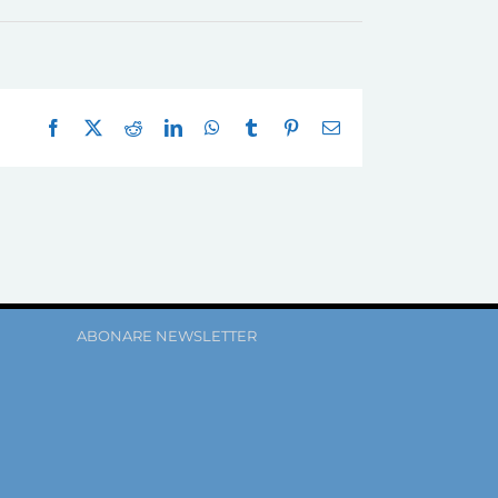
Facebook
X
Reddit
LinkedIn
WhatsApp
Tumblr
Pinterest
E-
mail:
ABONARE NEWSLETTER