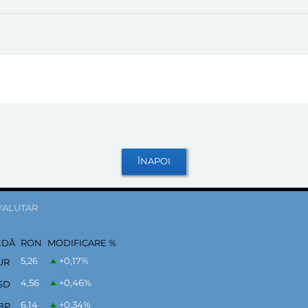
VALUTAR
EDĂ
RON
MODIFICARE %
5,26
+0,17
%
UR
4,56
+0,46
%
SD
6,14
+0,34
%
BP