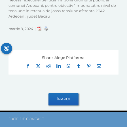
necesar executiei de lucrari in zona drumului public al
comunei Ardeoani, pentru obiectiv "Imbunatatire nivel de
tensiune in reteaua de joasa tensiune aferenta PTA2
Ardeoani, judet Bacau
martie 8, 2024
|
🔇
Share, Alege Platforma!
Facebook
X
Reddit
LinkedIn
WhatsApp
Tumblr
Pinterest
E-
mail:
DATE DE CONTACT