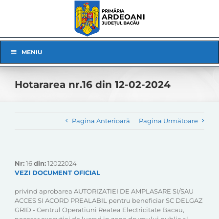
Skip
to
content
Skip
MENIU
Navigation
Hotararea nr.16 din 12-02-2024
Pagina Anterioară
Pagina Următoare
Nr:
16
din:
12022024
VEZI DOCUMENT OFICIAL
privind aprobarea AUTORIZATIEI DE AMPLASARE SI/SAU
ACCES SI ACORD PREALABIL pentru beneficiar SC DELGAZ
GRID - Centrul Operatiuni Reatea Electricitate Bacau,