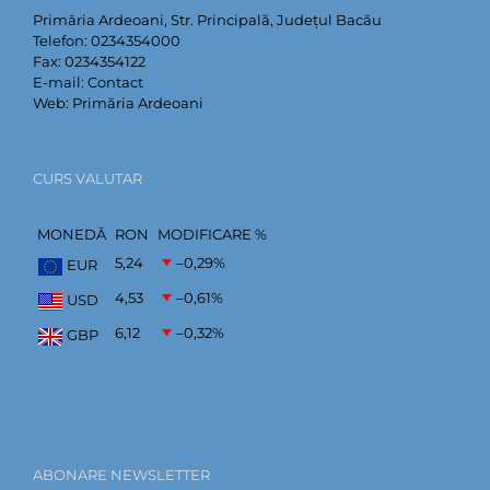
Primăria Ardeoani, Str. Principală, Județul Bacău
Telefon:
0234354000
Fax:
0234354122
E-mail:
Contact
Web:
Primăria Ardeoani
CURS VALUTAR
MONEDĂ
RON
MODIFICARE %
5,24
–0,29
%
EUR
4,53
–0,61
%
USD
6,12
–0,32
%
GBP
ABONARE NEWSLETTER