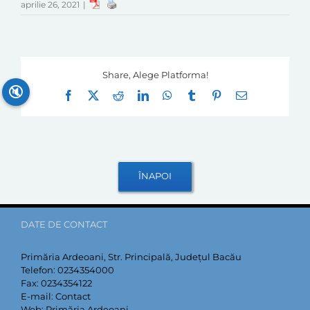
aprilie 26, 2021
|
Share, Alege Platforma!
🔇
Facebook
X
Reddit
LinkedIn
WhatsApp
Tumblr
Pinterest
E-
mail:
DATE DE CONTACT
Primăria Ardeoani, Str. Principală, Județul Bacău
Telefon:
0234354000
Fax:
0234354122
E-mail:
Contact
Web:
Primăria Ardeoani