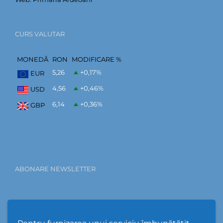
CURS VALUTAR
MONEDĂ
RON
MODIFICARE %
5,26
+0,17
%
EUR
4,56
+0,46
%
USD
6,14
+0,36
%
GBP
ABONARE NEWSLETTER