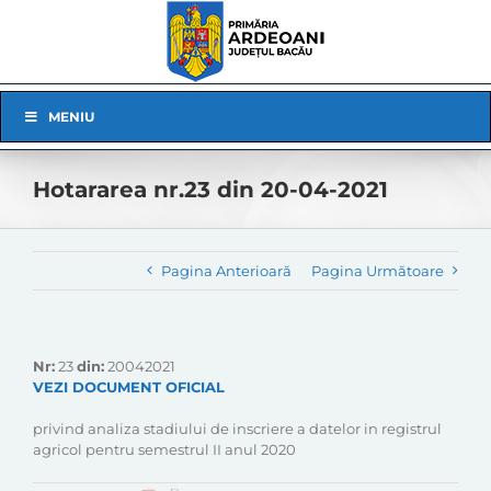
Skip
to
content
Skip
MENIU
Navigation
Hotararea nr.23 din 20-04-2021
Pagina Anterioară
Pagina Următoare
Nr:
23
din:
20042021
VEZI DOCUMENT OFICIAL
privind analiza stadiului de inscriere a datelor in registrul
agricol pentru semestrul II anul 2020