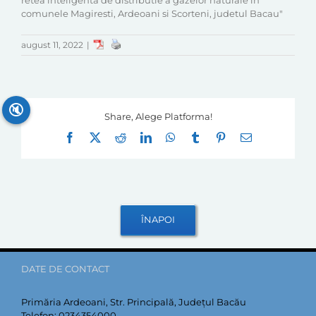
retea inteligenta de distributie a gazelor naturale in
comunele Magiresti, Ardeoani si Scorteni, judetul Bacau"
august 11, 2022
|
🔇
Share, Alege Platforma!
Facebook
X
Reddit
LinkedIn
WhatsApp
Tumblr
Pinterest
E-
mail:
DATE DE CONTACT
Primăria Ardeoani, Str. Principală, Județul Bacău
Telefon:
0234354000