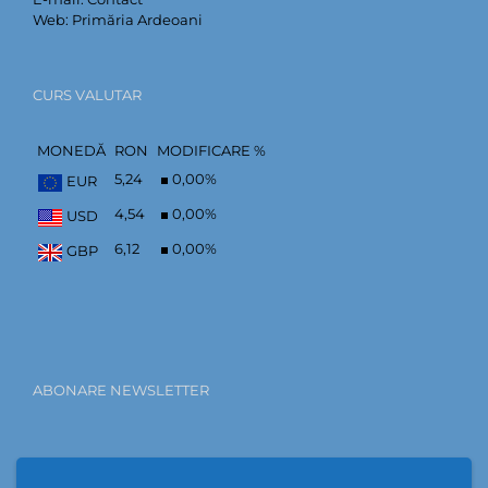
Web:
Primăria Ardeoani
CURS VALUTAR
MONEDĂ
RON
MODIFICARE %
5,24
0,00
%
EUR
4,54
0,00
%
USD
6,12
0,00
%
GBP
ABONARE NEWSLETTER