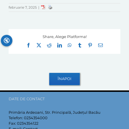
februarie 7, 2025
|
Share, Alege Platforma!
🔇
Facebook
X
Reddit
LinkedIn
WhatsApp
Tumblr
Pinterest
E-
mail:
DATE DE CONTACT
Primăria Ardeoani, Str. Principală, Județul Bacău
Telefon:
0234354000
Fax:
0234354122
E-mail:
Contact