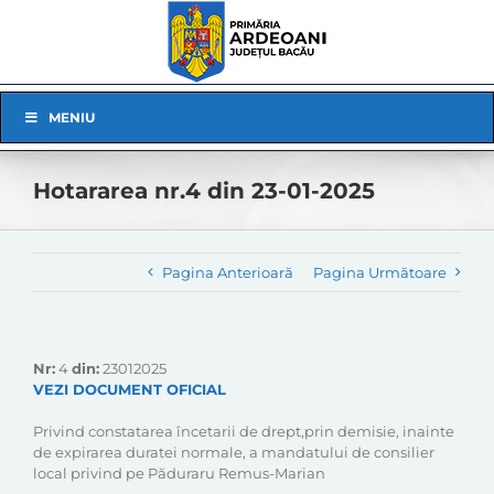
Skip
to
content
Skip
MENIU
Navigation
Hotararea nr.4 din 23-01-2025
Pagina Anterioară
Pagina Următoare
Nr:
4
din:
23012025
VEZI DOCUMENT OFICIAL
Privind constatarea încetarii de drept,prin demisie, inainte
de expirarea duratei normale, a mandatului de consilier
local privind pe Păduraru Remus-Marian