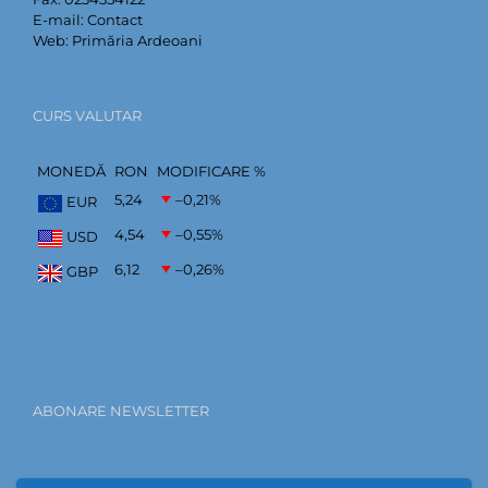
E-mail:
Contact
Web:
Primăria Ardeoani
CURS VALUTAR
MONEDĂ
RON
MODIFICARE %
5,24
–0,21
%
EUR
4,54
–0,55
%
USD
6,12
–0,26
%
GBP
ABONARE NEWSLETTER