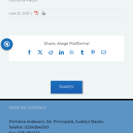
comuna Parjol
iulie 21, 2021
|
🔇
Share, Alege Platforma!
Facebook
X
Reddit
LinkedIn
WhatsApp
Tumblr
Pinterest
E-
mail:
DATE DE CONTACT
Primăria Ardeoani, Str. Principală, Județul Bacău
Telefon:
0234354000
Fax:
0234354122