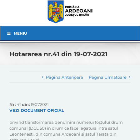
Skip
to
content
Skip
MENIU
Navigation
Hotararea nr.41 din 19-07-2021
Pagina Anterioară
Pagina Următoare
Nr:
41
din:
19072021
VEZI DOCUMENT OFICIAL
privind transformarea denumirii numelui fostului drum
comunal (DCL 50) in drum ce face legatura intre satul
Leontenesti, din comuna Ardeoani si satul Tarata din