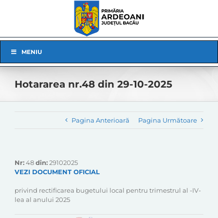
Skip
to
content
Skip
MENIU
Navigation
Hotararea nr.48 din 29-10-2025
Pagina Anterioară
Pagina Următoare
Nr:
48
din:
29102025
VEZI DOCUMENT OFICIAL
privind rectificarea bugetului local pentru trimestrul al -IV-
lea al anului 2025