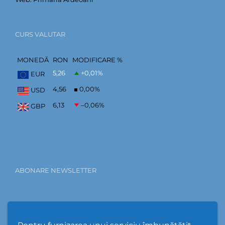
CURS VALUTAR
MONEDĂ
RON
MODIFICARE %
5,26
+0,01
%
EUR
4,56
0,00
%
USD
6,13
–0,06
%
GBP
ABONARE NEWSLETTER