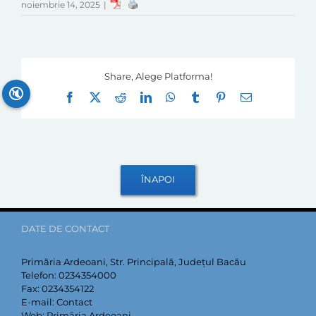
noiembrie 14, 2025
|
Share, Alege Platforma!
🔇
Facebook
X
Reddit
LinkedIn
WhatsApp
Tumblr
Pinterest
E-
mail:
DATE DE CONTACT
Primăria Ardeoani, Str. Principală, Județul Bacău
Telefon:
0234354000
Fax:
0234354122
E-mail:
Contact
Web:
Primăria Ardeoani