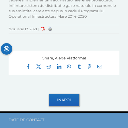
vederea implementarii activitatilor aferente proiectului:
Infiintare sistem de distributie gaze naturale in comunele
sus amintite, care este depus in cadrul Programului
Operational Infrastructura Mare 2014-2020
februarie 17, 2021
|
🔇
Share, Alege Platforma!
Facebook
X
Reddit
LinkedIn
WhatsApp
Tumblr
Pinterest
E-
mail:
DATE DE CONTACT