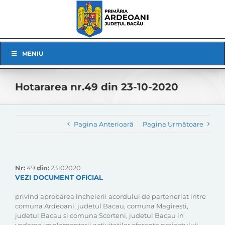
Skip
to
content
Skip
MENIU
Navigation
Hotararea nr.49 din 23-10-2020
Pagina Anterioară
Pagina Următoare
Nr:
49
din:
23102020
VEZI DOCUMENT OFICIAL
privind aprobarea incheierii acordului de parteneriat intre
comuna Ardeoani, judetul Bacau, comuna Magiresti,
judetul Bacau si comuna Scorteni, judetul Bacau in