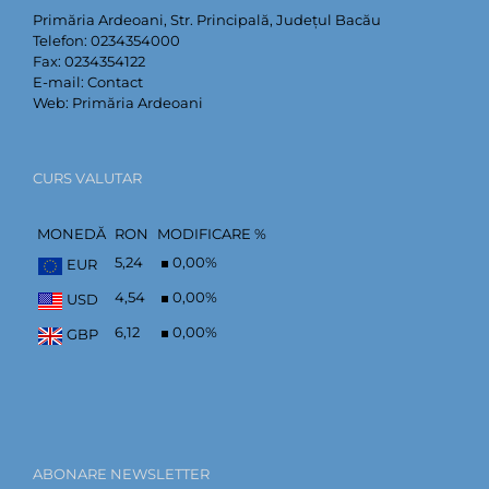
Primăria Ardeoani, Str. Principală, Județul Bacău
Telefon:
0234354000
Fax:
0234354122
E-mail:
Contact
Web:
Primăria Ardeoani
CURS VALUTAR
MONEDĂ
RON
MODIFICARE %
5,24
0,00
%
EUR
4,54
0,00
%
USD
6,12
0,00
%
GBP
ABONARE NEWSLETTER