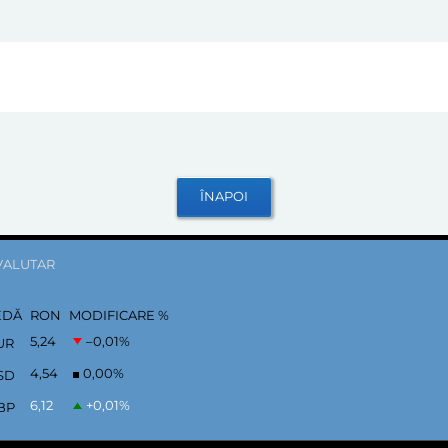
VALUTAR
EDĂ
RON
MODIFICARE %
5,24
–0,01
%
UR
4,54
0,00
%
SD
6,12
+0,01
%
BP