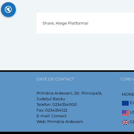
🔇
Share, Alege Platforma!
DATE DE CONTACT
CURS 
Primăria Ardeoani, Str. Principală,
MON
Județul Bacău
E
Telefon:
0234354000
Fax:
0234354122
U
E-mail:
Contact
Web:
Primăria Ardeoani
G