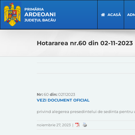
Skip
Skip
to
Navigation
PRIMĂRIA
ARDEOANI
content
ACASĂ
ADM
JUDEȚUL BACĂU
Hotararea nr.60 din 02-11-2023
Nr:
60
din:
02112023
VEZI DOCUMENT OFICIAL
privind alegerea presedintelui de sedinta pentru 
noiembrie 27, 2023
|