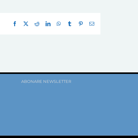
Facebook
X
Reddit
LinkedIn
WhatsApp
Tumblr
Pinterest
E-
mail:
ABONARE NEWSLETTER