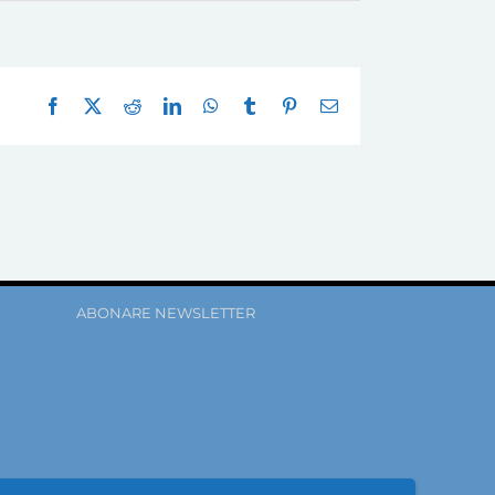
Facebook
X
Reddit
LinkedIn
WhatsApp
Tumblr
Pinterest
E-
mail:
ABONARE NEWSLETTER