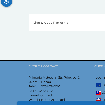
🔇
Share, Alege Platforma!
DATE DE CONTACT
CURS 
Primăria Ardeoani, Str. Principală,
MON
Județul Bacău
E
Telefon:
0234354000
Fax:
0234354122
U
E-mail:
Contact
Web:
Primăria Ardeoani
G