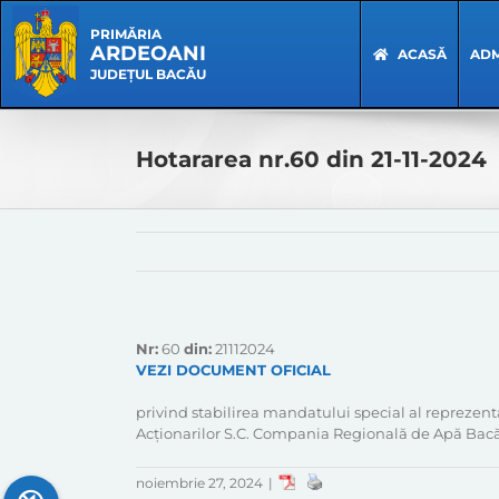
Skip
Skip
to
Navigation
PRIMĂRIA
ARDEOANI
content
ACASĂ
ADM
JUDEȚUL BACĂU
Hotararea nr.60 din 21-11-2024
Nr:
60
din:
21112024
VEZI DOCUMENT OFICIAL
privind stabilirea mandatului special al reprezen
Acționarilor S.C. Compania Regională de Apă Bacău
noiembrie 27, 2024
|