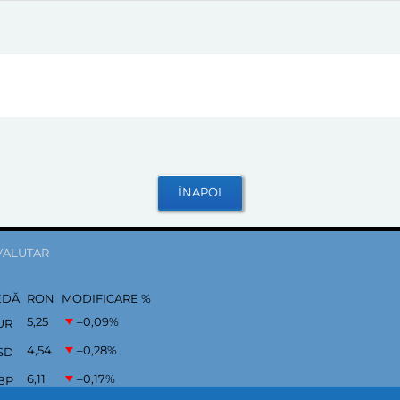
VALUTAR
EDĂ
RON
MODIFICARE %
5,25
–0,09
%
UR
4,54
–0,28
%
SD
6,11
–0,17
%
BP