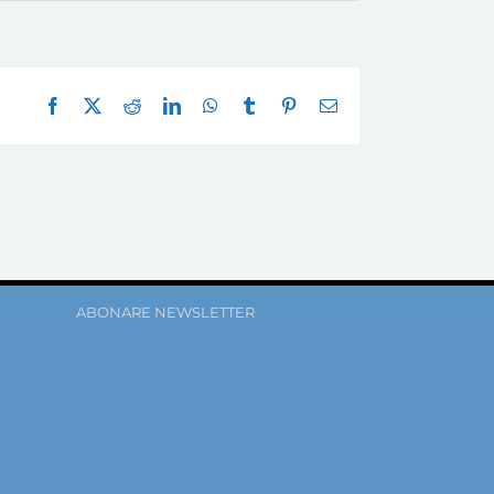
Facebook
X
Reddit
LinkedIn
WhatsApp
Tumblr
Pinterest
E-
mail:
ABONARE NEWSLETTER