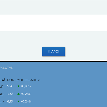
VALUTAR
EDĂ
RON
MODIFICARE %
5,26
+0,16
%
UR
4,55
+0,28
%
SD
6,13
+0,24
%
BP