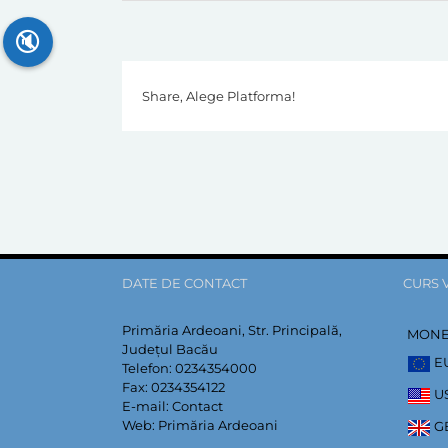
🔇
Share, Alege Platforma!
DATE DE CONTACT
CURS 
Primăria Ardeoani, Str. Principală,
MON
Județul Bacău
E
Telefon:
0234354000
Fax:
0234354122
U
E-mail:
Contact
Web:
Primăria Ardeoani
G