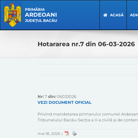
Skip
Skip
to
Navigation
PRIMĂRIA
ARDEOANI
content
ACASĂ
ADM
JUDEȚUL BACĂU
Hotararea nr.7 din 06-03-2026
Nr:
7
din:
06032026
VEZI DOCUMENT OFICIAL
Privind mandatarea primarului comunei Ardeoani, j
Tribunalului Bacău-Secția a II-a civilă și de conte
mai 18, 2026
|