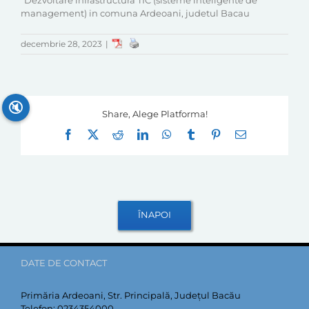
"Dezvoltare infrastructura TIC (sisteme inteligente de
management) in comuna Ardeoani, judetul Bacau
decembrie 28, 2023
|
🔇
Share, Alege Platforma!
Facebook
X
Reddit
LinkedIn
WhatsApp
Tumblr
Pinterest
E-
mail:
DATE DE CONTACT
Primăria Ardeoani, Str. Principală, Județul Bacău
Telefon:
0234354000