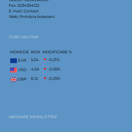
Fax:
0234354122
E-mail:
Contact
Web:
Primăria Ardeoani
CURS VALUTAR
MONEDĂ
RON
MODIFICARE %
5,24
–0,21
%
EUR
4,54
–0,55
%
USD
6,12
–0,25
%
GBP
ABONARE NEWSLETTER