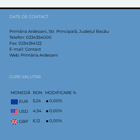
DATE DE CONTACT
Primăria Ardeoani, Str. Principală, Județul Bacău
Telefon:
0234354000
Fax:
0234354122
E-mail:
Contact
Web:
Primăria Ardeoani
CURS VALUTAR
MONEDĂ
RON
MODIFICARE %
5,24
0,00
%
EUR
4,54
0,00
%
USD
6,12
0,00
%
GBP