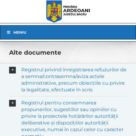
Skip
to
content
Skip
MENIU
Navigation
Alte documente
Registrul privind înregistrarea refuzurilor de
a semna/contrasemna/aviza actele
administrative, precum obiecțiile cu privire
la legalitate, efectuate în scris
Registrul pentru consemnarea
propunerilor, sugestiilor sau opiniilor cu
privire la proiectele hotărârilor autorității
deliberative și dispozițiilor autorității
executive, numai în cazul celor cu caracter