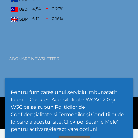
4,54
–0,27
%
USD
6,12
–0,16
%
GBP
ABONARE NEWSLETTER
Pentru furnizarea unui serviciu îmbunătățit
folosim Cookies, Accesibilitate WCAG 2.0 și
W3C ce se supun Politicilor de
PPW @
2026 |
Hartă Website
|
Setări Cookies și Accesibilitate
Confidențialitate și Termenilor și Condițiilor de
folosire a acestui site. Click pe ‘Setările Mele’
pentru activare/dezactivare opțiuni.