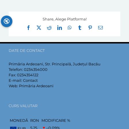
Share, Alege Platforma!
🔇
Facebook
X
Reddit
LinkedIn
WhatsApp
Tumblr
Pinterest
E-
mail:
DATE DE CONTACT
Primăria Ardeoani, Str. Principală, Județul Bacău
Telefon:
0234354000
Fax:
0234354122
E-mail:
Contact
Web:
Primăria Ardeoani
CURS VALUTAR
MONEDĂ
RON
MODIFICARE %
5,25
–0,09
%
EUR