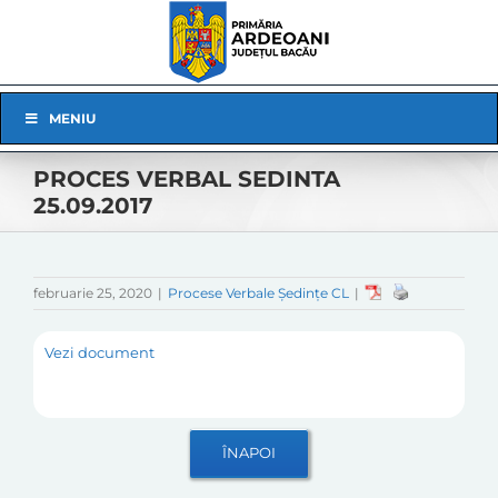
Skip
to
content
Skip
MENIU
Navigation
PROCES VERBAL SEDINTA
25.09.2017
februarie 25, 2020
|
Procese Verbale Ședințe CL
|
Vezi document