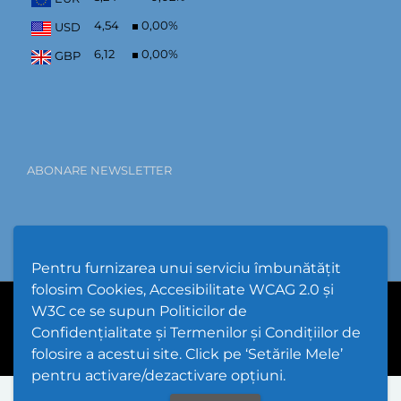
4,54
0,00
%
USD
6,12
0,00
%
GBP
ABONARE NEWSLETTER
Pentru furnizarea unui serviciu îmbunătățit
folosim Cookies, Accesibilitate WCAG 2.0 și
W3C ce se supun Politicilor de
PPW @
2026 |
Hartă Website
|
Setări Cookies și Accesibilitate
Confidențialitate și Termenilor și Condițiilor de
folosire a acestui site. Click pe ‘Setările Mele’
pentru activare/dezactivare opțiuni.