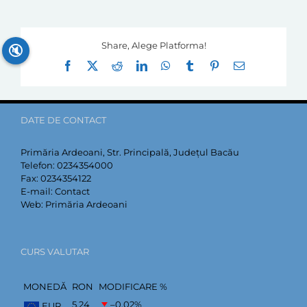
Share, Alege Platforma!
🔇
Facebook
X
Reddit
LinkedIn
WhatsApp
Tumblr
Pinterest
E-
mail:
DATE DE CONTACT
Primăria Ardeoani, Str. Principală, Județul Bacău
Telefon:
0234354000
Fax:
0234354122
E-mail:
Contact
Web:
Primăria Ardeoani
CURS VALUTAR
MONEDĂ
RON
MODIFICARE %
5,24
–0,02
%
EUR