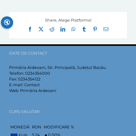
Share, Alege Platforma!
🔇
Facebook
X
Reddit
LinkedIn
WhatsApp
Tumblr
Pinterest
E-
mail:
DATE DE CONTACT
Primăria Ardeoani, Str. Principală, Județul Bacău
Telefon:
0234354000
Fax:
0234354122
E-mail:
Contact
Web:
Primăria Ardeoani
CURS VALUTAR
MONEDĂ
RON
MODIFICARE %
5,24
0,00
%
EUR