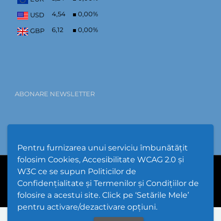
4,54
0,00
%
USD
6,12
0,00
%
GBP
ABONARE NEWSLETTER
Pentru furnizarea unui serviciu îmbunătățit
folosim Cookies, Accesibilitate WCAG 2.0 și
W3C ce se supun Politicilor de
PPW @
2026 |
Hartă Website
|
Setări Cookies și Accesibilitate
Confidențialitate și Termenilor și Condițiilor de
folosire a acestui site. Click pe ‘Setările Mele’
pentru activare/dezactivare opțiuni.