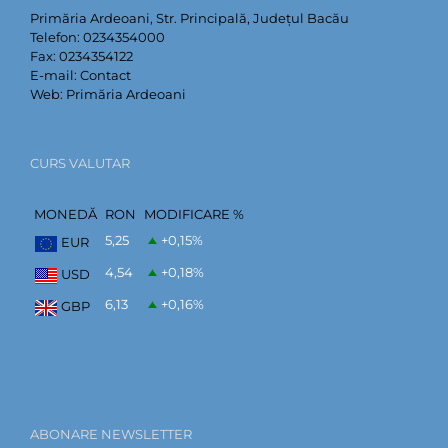
Primăria Ardeoani, Str. Principală, Județul Bacău
Telefon:
0234354000
Fax:
0234354122
E-mail:
Contact
Web:
Primăria Ardeoani
CURS VALUTAR
MONEDĂ
RON
MODIFICARE %
5,25
+0,15
%
EUR
4,54
+0,18
%
USD
6,13
+0,16
%
GBP
ABONARE NEWSLETTER