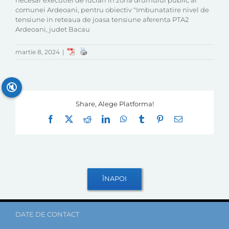
necesar executiei de lucrari in zona drumului public al
comunei Ardeoani, pentru obiectiv "Imbunatatire nivel de
tensiune in reteaua de joasa tensiune aferenta PTA2
Ardeoani, judet Bacau
martie 8, 2024
|
🔇
Share, Alege Platforma!
Facebook
X
Reddit
LinkedIn
WhatsApp
Tumblr
Pinterest
E-
mail:
DATE DE CONTACT