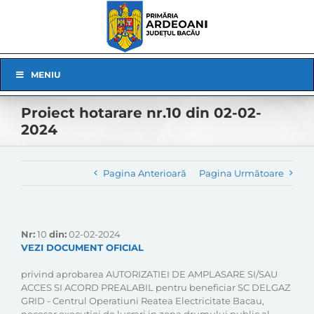
Skip
to
content
Skip
MENIU
Navigation
Proiect hotarare nr.10 din 02-02-
2024
Pagina Anterioară
Pagina Următoare
Nr:
10
din:
02-02-2024
VEZI DOCUMENT OFICIAL
privind aprobarea AUTORIZATIEI DE AMPLASARE SI/SAU
ACCES SI ACORD PREALABIL pentru beneficiar SC DELGAZ
GRID - Centrul Operatiuni Reatea Electricitate Bacau,