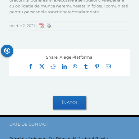
precum si punerea in executare a sentitelor civile/penale
cu obligatia de munca neremunerata in folosul comunitatii
pentru persoanele sanctionate/condamnate.
martie 2, 2021
|
🔇
Share, Alege Platforma!
Facebook
X
Reddit
LinkedIn
WhatsApp
Tumblr
Pinterest
E-
mail:
DATE DE CONTACT
Primăria Ardeoani, Str. Principală, Județul Bacău