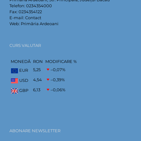
Telefon:
0234354000
Fax:
0234354122
E-mail:
Contact
Web:
Primăria Ardeoani
CURS VALUTAR
MONEDĂ
RON
MODIFICARE %
5,25
–0,07
%
EUR
4,54
–0,39
%
USD
6,13
–0,06
%
GBP
ABONARE NEWSLETTER