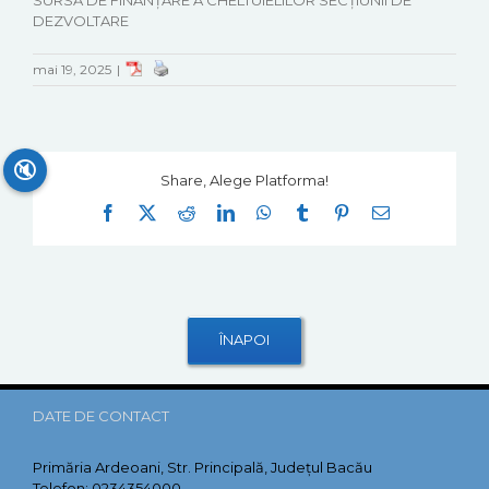
SURSĂ DE FINANȚARE A CHELTUIELILOR SECȚIUNII DE
DEZVOLTARE
mai 19, 2025
|
🔇
Share, Alege Platforma!
Facebook
X
Reddit
LinkedIn
WhatsApp
Tumblr
Pinterest
E-
mail:
DATE DE CONTACT
Primăria Ardeoani, Str. Principală, Județul Bacău
Telefon:
0234354000