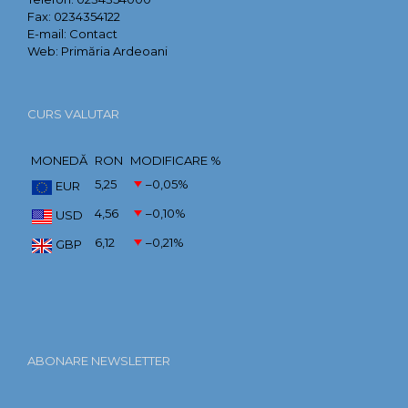
Fax:
0234354122
E-mail:
Contact
Web:
Primăria Ardeoani
CURS VALUTAR
MONEDĂ
RON
MODIFICARE %
5,25
–0,05
%
EUR
4,56
–0,10
%
USD
6,12
–0,21
%
GBP
ABONARE NEWSLETTER