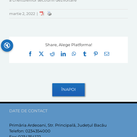
a cheltuielilor sectiunii dezvoltare
martie 2, 2022
|
🔇
Share, Alege Platforma!
Facebook
X
Reddit
LinkedIn
WhatsApp
Tumblr
Pinterest
E-
mail:
DATE DE CONTACT
Primăria Ardeoani, Str. Principală, Județul Bacău
Telefon:
0234354000
Fax:
0234354122