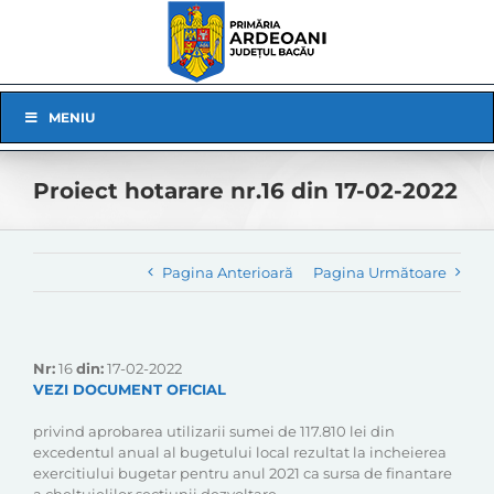
Skip
to
content
Skip
MENIU
Navigation
Proiect hotarare nr.16 din 17-02-2022
Pagina Anterioară
Pagina Următoare
Nr:
16
din:
17-02-2022
VEZI DOCUMENT OFICIAL
privind aprobarea utilizarii sumei de 117.810 lei din
excedentul anual al bugetului local rezultat la incheierea
exercitiului bugetar pentru anul 2021 ca sursa de finantare