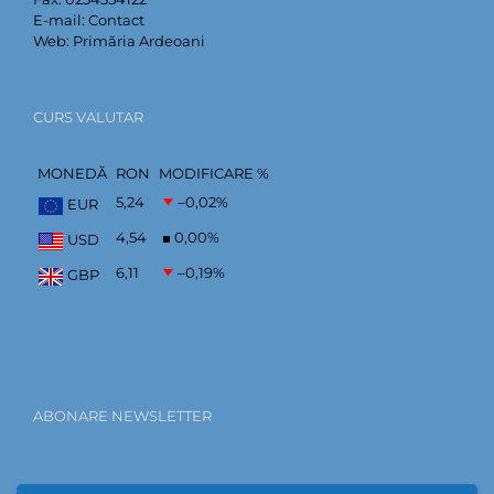
E-mail:
Contact
Web:
Primăria Ardeoani
CURS VALUTAR
MONEDĂ
RON
MODIFICARE %
5,24
–0,02
%
EUR
4,54
0,00
%
USD
6,11
–0,19
%
GBP
ABONARE NEWSLETTER