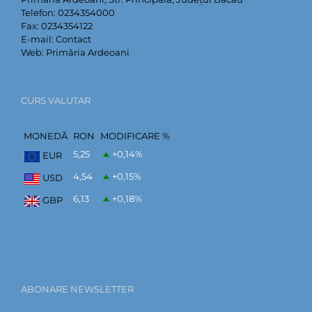
Telefon:
0234354000
Fax:
0234354122
E-mail:
Contact
Web:
Primăria Ardeoani
CURS VALUTAR
MONEDĂ
RON
MODIFICARE %
5,25
+0,14
%
EUR
4,54
+0,15
%
USD
6,13
+0,18
%
GBP
ABONARE NEWSLETTER