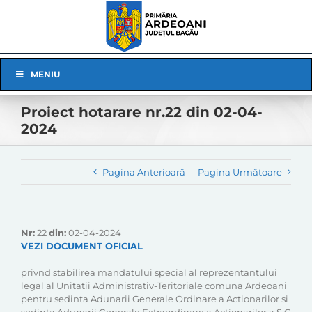
Skip
to
content
Skip
MENIU
Navigation
Proiect hotarare nr.22 din 02-04-
2024
Pagina Anterioară
Pagina Următoare
Nr:
22
din:
02-04-2024
VEZI DOCUMENT OFICIAL
privnd stabilirea mandatului special al reprezentantului
legal al Unitatii Administrativ-Teritoriale comuna Ardeoani
pentru sedinta Adunarii Generale Ordinare a Actionarilor si