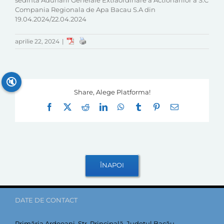
sedinta Adunarii Generale Extraordinare a Actionarilor a S.C
Compania Regionala de Apa Bacau S.A din
19.04.2024/22.04.2024
aprilie 22, 2024
|
🔇
Share, Alege Platforma!
Facebook
X
Reddit
LinkedIn
WhatsApp
Tumblr
Pinterest
E-
mail:
DATE DE CONTACT
Primăria Ardeoani, Str. Principală, Județul Bacău