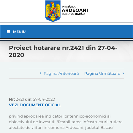
Skip
to
content
Skip
MENIU
Navigation
Proiect hotarare nr.2421 din 27-04-
2020
Pagina Anterioară
Pagina Următoare
Nr:
2421
din:
27-04-2020
VEZI DOCUMENT OFICIAL
privind aprobarea indicatorilor tehnico-economici ai
obiectivului de investitii "Reabilitarea infrastructurii rutiere
afectate de viituri in comuna Ardeoani, judetul Bacau"