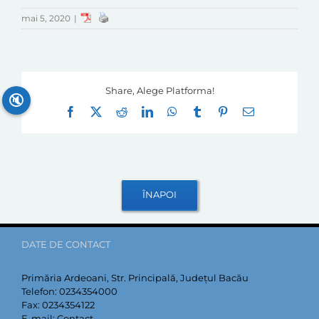
mai 5, 2020
|
Share, Alege Platforma!
🔇
Facebook
X
Reddit
LinkedIn
WhatsApp
Tumblr
Pinterest
E-
mail:
DATE DE CONTACT
Primăria Ardeoani, Str. Principală, Județul Bacău
Telefon:
0234354000
Fax:
0234354122
E-mail:
Contact