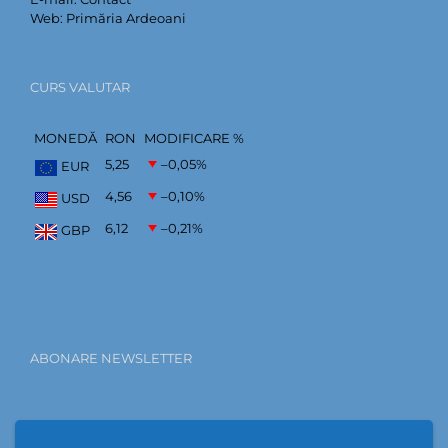
Web:
Primăria Ardeoani
CURS VALUTAR
MONEDĂ
RON
MODIFICARE %
5,25
–0,05
%
EUR
4,56
–0,10
%
USD
6,12
–0,21
%
GBP
ABONARE NEWSLETTER