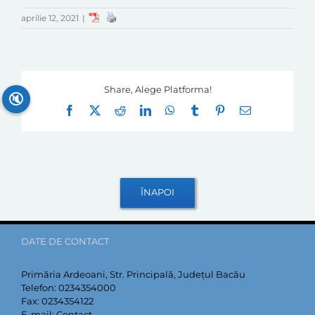
aprilie 12, 2021
|
Share, Alege Platforma!
🔇
Facebook
X
Reddit
LinkedIn
WhatsApp
Tumblr
Pinterest
E-
mail:
DATE DE CONTACT
Primăria Ardeoani, Str. Principală, Județul Bacău
Telefon:
0234354000
Fax:
0234354122
E-mail:
Contact