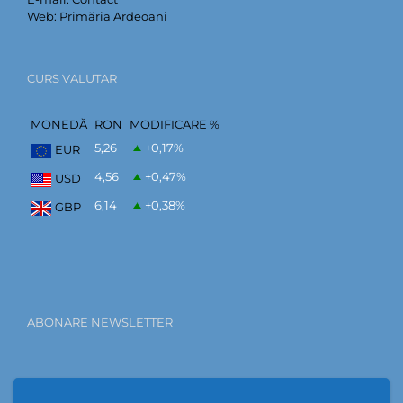
Web:
Primăria Ardeoani
CURS VALUTAR
MONEDĂ
RON
MODIFICARE %
5,26
+0,17
%
EUR
4,56
+0,47
%
USD
6,14
+0,38
%
GBP
ABONARE NEWSLETTER