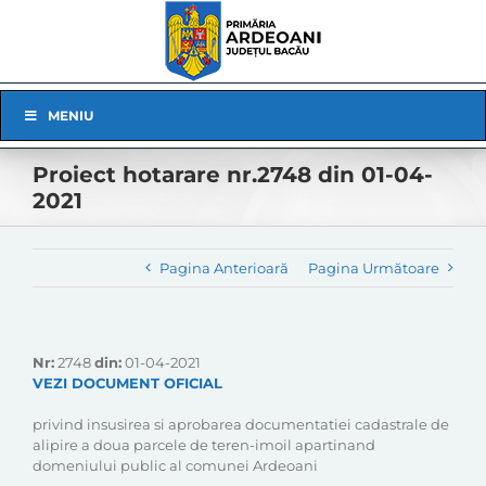
Skip
to
content
Skip
MENIU
Navigation
Proiect hotarare nr.2748 din 01-04-
2021
Pagina Anterioară
Pagina Următoare
Nr:
2748
din:
01-04-2021
VEZI DOCUMENT OFICIAL
privind insusirea si aprobarea documentatiei cadastrale de
alipire a doua parcele de teren-imoil apartinand
domeniului public al comunei Ardeoani