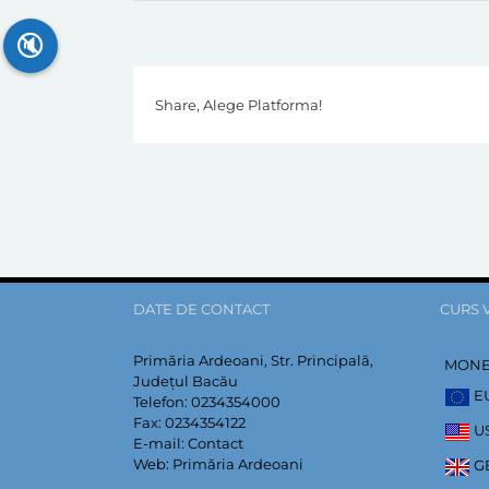
🔇
Share, Alege Platforma!
DATE DE CONTACT
CURS 
Primăria Ardeoani, Str. Principală,
MON
Județul Bacău
E
Telefon:
0234354000
Fax:
0234354122
U
E-mail:
Contact
Web:
Primăria Ardeoani
G