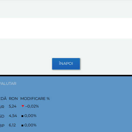
VALUTAR
EDĂ
RON
MODIFICARE %
5,24
–0,02
%
UR
4,54
0,00
%
SD
6,12
0,00
%
BP