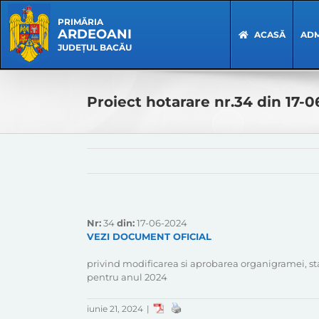
Skip
Skip
to
Navigation
PRIMĂRIA
ARDEOANI
content
ACASĂ
ADM
JUDEȚUL BACĂU
Proiect hotarare nr.34 din 17-
Nr:
34
din:
17-06-2024
VEZI DOCUMENT OFICIAL
privind modificarea si aprobarea organigramei, st
pentru anul 2024
iunie 21, 2024
|