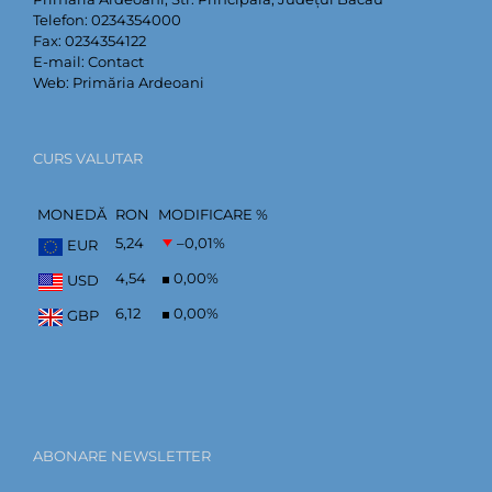
Telefon:
0234354000
Fax:
0234354122
E-mail:
Contact
Web:
Primăria Ardeoani
CURS VALUTAR
MONEDĂ
RON
MODIFICARE %
5,24
–0,01
%
EUR
4,54
0,00
%
USD
6,12
0,00
%
GBP
ABONARE NEWSLETTER