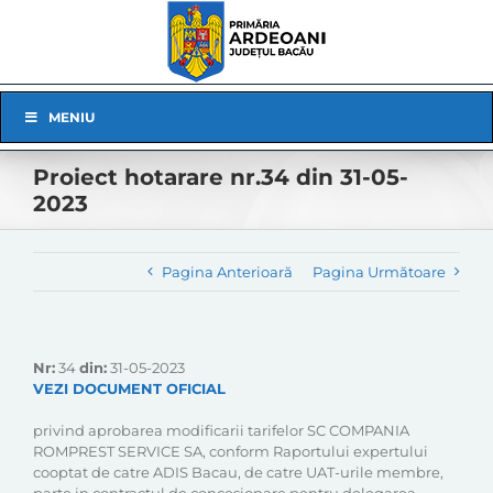
Skip
to
content
Skip
MENIU
Navigation
Proiect hotarare nr.34 din 31-05-
2023
Pagina Anterioară
Pagina Următoare
Nr:
34
din:
31-05-2023
VEZI DOCUMENT OFICIAL
privind aprobarea modificarii tarifelor SC COMPANIA
ROMPREST SERVICE SA, conform Raportului expertului
cooptat de catre ADIS Bacau, de catre UAT-urile membre,