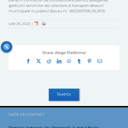
parte in contractul de concesionare pentru delegarea
gestiunii serviciilor de colectare si transport deseuri
municipale in judetul Bacau nr. 180/2957/06.05.2015
iulie 26, 2023
|
🔇
Share, Alege Platforma!
Facebook
X
Reddit
LinkedIn
WhatsApp
Tumblr
Pinterest
E-
mail:
DATE DE CONTACT
Primăria Ardeoani, Str. Principală, Județul Bacău