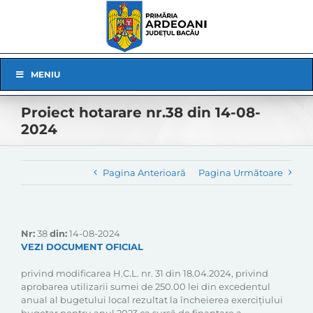
Skip
to
content
Skip
MENIU
Navigation
Proiect hotarare nr.38 din 14-08-
2024
Pagina Anterioară
Pagina Următoare
Nr:
38
din:
14-08-2024
VEZI DOCUMENT OFICIAL
privind modificarea H.C.L. nr. 31 din 18.04.2024, privind
aprobarea utilizarii sumei de 250.00 lei din excedentul
anual al bugetului local rezultat la încheierea exercițiului