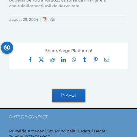
bugetar pentru anul 2023 ca sursă de finanțare a
cheltuielilor secțiunii de dezvoltare.
august 29, 2024
|
🔇
Share, Alege Platforma!
Facebook
X
Reddit
LinkedIn
WhatsApp
Tumblr
Pinterest
E-
mail:
DATE DE CONTACT
Primăria Ardeoani, Str. Principală, Județul Bacău
Telefon:
0234354000