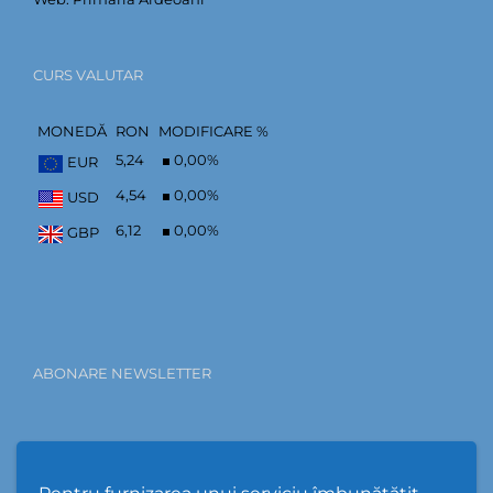
CURS VALUTAR
MONEDĂ
RON
MODIFICARE %
5,24
0,00
%
EUR
4,54
0,00
%
USD
6,12
0,00
%
GBP
ABONARE NEWSLETTER