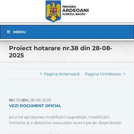
Skip
to
content
Skip
MENIU
Navigation
Proiect hotarare nr.38 din 28-08-
2025
Pagina Anterioară
Pagina Următoare
Nr:
38
din:
28-08-2025
VEZI DOCUMENT OFICIAL
privind aprobarea modificării suprafeței, modificării
limitelor și a detaliilor executate recent pe str. Bejenărești