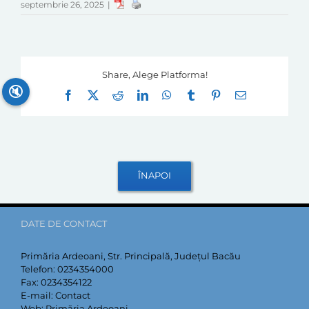
septembrie 26, 2025
|
Share, Alege Platforma!
🔇
Facebook
X
Reddit
LinkedIn
WhatsApp
Tumblr
Pinterest
E-
mail:
DATE DE CONTACT
Primăria Ardeoani, Str. Principală, Județul Bacău
Telefon:
0234354000
Fax:
0234354122
E-mail:
Contact
Web:
Primăria Ardeoani