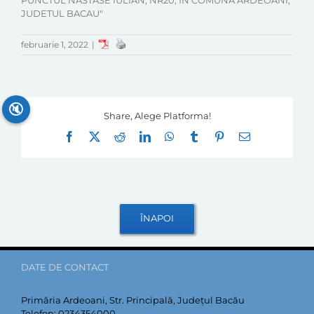
PUNCTUL NASTASE IULIAN, NR20, IN COMUNA ARDEOANI,
JUDETUL BACAU"
februarie 1, 2022
|
🔇
Share, Alege Platforma!
Facebook
X
Reddit
LinkedIn
WhatsApp
Tumblr
Pinterest
E-
mail:
DATE DE CONTACT
Primăria Ardeoani, Str. Principală, Județul Bacău
Telefon:
0234354000