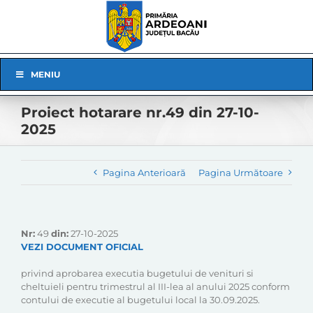
Skip
to
content
Skip
MENIU
Navigation
Proiect hotarare nr.49 din 27-10-
2025
Pagina Anterioară
Pagina Următoare
Nr:
49
din:
27-10-2025
VEZI DOCUMENT OFICIAL
privind aprobarea executia bugetului de venituri si
cheltuieli pentru trimestrul al III-lea al anului 2025 conform
contului de executie al bugetului local la 30.09.2025.