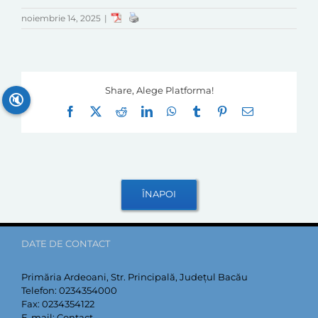
noiembrie 14, 2025
|
Share, Alege Platforma!
🔇
Facebook
X
Reddit
LinkedIn
WhatsApp
Tumblr
Pinterest
E-
mail:
DATE DE CONTACT
Primăria Ardeoani, Str. Principală, Județul Bacău
Telefon:
0234354000
Fax:
0234354122
E-mail:
Contact