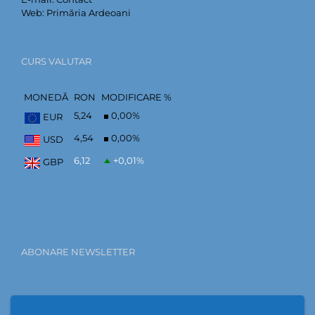
Web:
Primăria Ardeoani
CURS VALUTAR
MONEDĂ
RON
MODIFICARE %
5,24
0,00
%
EUR
4,54
0,00
%
USD
6,12
+0,01
%
GBP
ABONARE NEWSLETTER