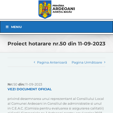
Skip
to
content
Skip
MENIU
Navigation
Proiect hotarare nr.50 din 11-09-2023
Pagina Anterioară
Pagina Următoare
Nr:
50
din:
11-09-2023
VEZI DOCUMENT OFICIAL
privind desemnarea unui reprezentant al Consiliului Local
al Comunei Ardeoani in Consiliul de administratie si unul
in C.E.A.C. (Comisia pentru evaluarea si asigurarea calitatii)