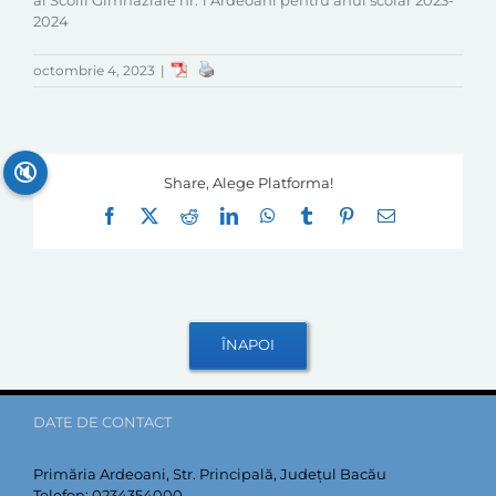
al Scolii Gimnaziale nr. 1 Ardeoani pentru anul scolar 2023-
2024
octombrie 4, 2023
|
🔇
Share, Alege Platforma!
Facebook
X
Reddit
LinkedIn
WhatsApp
Tumblr
Pinterest
E-
mail:
DATE DE CONTACT
Primăria Ardeoani, Str. Principală, Județul Bacău
Telefon:
0234354000