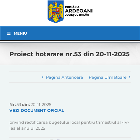
Skip
to
content
Skip
MENIU
Navigation
Proiect hotarare nr.53 din 20-11-2025
Pagina Anterioară
Pagina Următoare
Nr:
53
din:
20-11-2025
VEZI DOCUMENT OFICIAL
privind rectificarea bugetului local pentru trimestrul al -IV-
lea al anului 2025