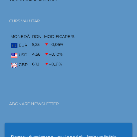
CURS VALUTAR
MONEDĂ
RON
MODIFICARE %
5,25
–0,05
%
EUR
4,56
–0,10
%
USD
6,12
–0,21
%
GBP
ABONARE NEWSLETTER