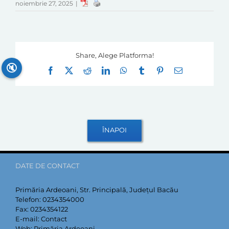
noiembrie 27, 2025
|
Share, Alege Platforma!
🔇
Facebook
X
Reddit
LinkedIn
WhatsApp
Tumblr
Pinterest
E-
mail:
DATE DE CONTACT
Primăria Ardeoani, Str. Principală, Județul Bacău
Telefon:
0234354000
Fax:
0234354122
E-mail:
Contact
Web:
Primăria Ardeoani