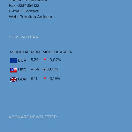
Fax:
0234354122
E-mail:
Contact
Web:
Primăria Ardeoani
CURS VALUTAR
MONEDĂ
RON
MODIFICARE %
5,24
–0,02
%
EUR
4,54
0,00
%
USD
6,11
–0,19
%
GBP
ABONARE NEWSLETTER