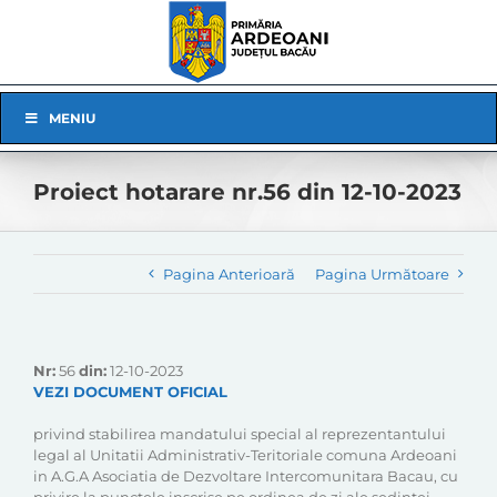
Skip
to
content
Skip
MENIU
Navigation
Proiect hotarare nr.56 din 12-10-2023
Pagina Anterioară
Pagina Următoare
Nr:
56
din:
12-10-2023
VEZI DOCUMENT OFICIAL
privind stabilirea mandatului special al reprezentantului
legal al Unitatii Administrativ-Teritoriale comuna Ardeoani
in A.G.A Asociatia de Dezvoltare Intercomunitara Bacau, cu