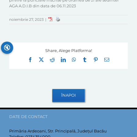
privire la punctele inscrise pe ordinea de zi ale sedintei
AGA A.D.I.B din data de 06.11.2023
noiembrie 27, 2023
|
🔇
Share, Alege Platforma!
Facebook
X
Reddit
LinkedIn
WhatsApp
Tumblr
Pinterest
E-
mail:
DATE DE CONTACT
Primăria Ardeoani, Str. Principală, Județul Bacău
Telefon:
0234354000