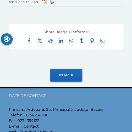
februarie 17, 2021
|
Share, Alege Platforma!
🔇
Facebook
X
Reddit
LinkedIn
WhatsApp
Tumblr
Pinterest
E-
mail:
DATE DE CONTACT
Primăria Ardeoani, Str. Principală, Județul Bacău
Telefon:
0234354000
Fax:
0234354122
E-mail:
Contact
Web:
Primăria Ardeoani