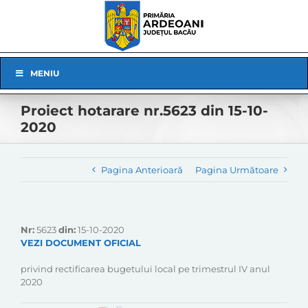
Skip
to
content
Skip
MENIU
Navigation
Proiect hotarare nr.5623 din 15-10-
2020
Pagina Anterioară
Pagina Următoare
Nr:
5623
din:
15-10-2020
VEZI DOCUMENT OFICIAL
privind rectificarea bugetului local pe trimestrul IV anul
2020