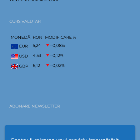
CURS VALUTAR
MONEDĂ
RON
MODIFICARE %
5,24
–0,08
%
EUR
4,53
–0,12
%
USD
6,12
–0,02
%
GBP
ABONARE NEWSLETTER