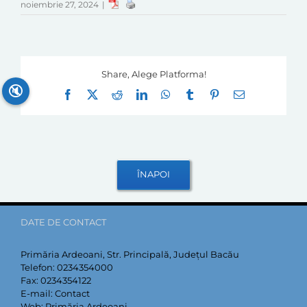
noiembrie 27, 2024
|
Share, Alege Platforma!
🔇
Facebook
X
Reddit
LinkedIn
WhatsApp
Tumblr
Pinterest
E-
mail:
DATE DE CONTACT
Primăria Ardeoani, Str. Principală, Județul Bacău
Telefon:
0234354000
Fax:
0234354122
E-mail:
Contact
Web:
Primăria Ardeoani