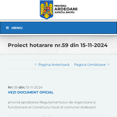
Skip
to
content
Skip
MENIU
Navigation
Proiect hotarare nr.59 din 15-11-2024
Pagina Anterioară
Pagina Următoare
Nr:
59
din:
15-11-2024
VEZI DOCUMENT OFICIAL
privind aprobarea Regulamentului de organizare şi
funcţionare al Consiliului local al comunei Ardeoani