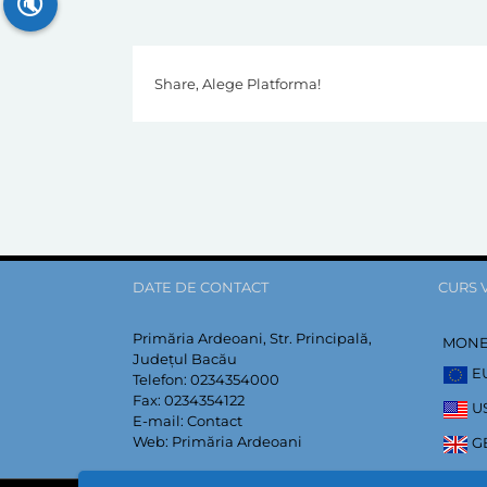
🔇
Share, Alege Platforma!
DATE DE CONTACT
CURS 
Primăria Ardeoani, Str. Principală,
MON
Județul Bacău
E
Telefon:
0234354000
Fax:
0234354122
U
E-mail:
Contact
Web:
Primăria Ardeoani
G