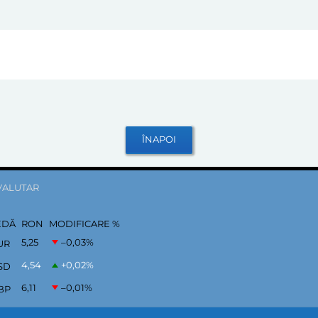
VALUTAR
EDĂ
RON
MODIFICARE %
5,25
–0,03
%
UR
4,54
+0,02
%
SD
6,11
–0,01
%
BP