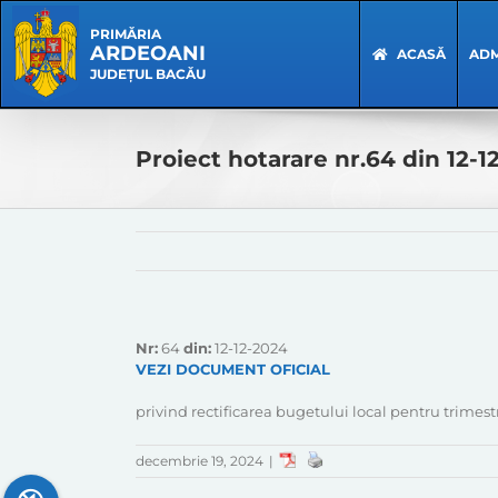
Skip
Skip
to
Navigation
PRIMĂRIA
ARDEOANI
content
ACASĂ
ADM
JUDEȚUL BACĂU
Proiect hotarare nr.64 din 12-1
Nr:
64
din:
12-12-2024
VEZI DOCUMENT OFICIAL
privind rectificarea bugetului local pentru trimestr
decembrie 19, 2024
|