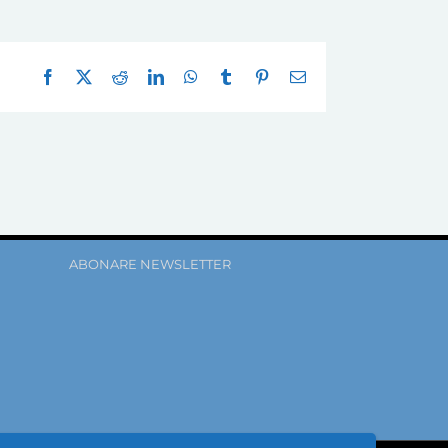
Facebook
X
Reddit
LinkedIn
WhatsApp
Tumblr
Pinterest
E-
mail:
ABONARE NEWSLETTER