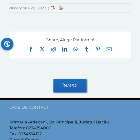
decembrie 28, 2023
|
Share, Alege Platforma!
🔇
Facebook
X
Reddit
LinkedIn
WhatsApp
Tumblr
Pinterest
E-
mail:
DATE DE CONTACT
Primăria Ardeoani, Str. Principală, Județul Bacău
Telefon:
0234354000
Fax:
0234354122
E-mail:
Contact