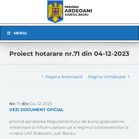
Skip
to
content
Skip
MENIU
Navigation
Proiect hotarare nr.71 din 04-12-2023
Pagina Anterioară
Pagina Următoare
Nr:
71
din:
04-12-2023
VEZI DOCUMENT OFICIAL
privind aprobarea Regulamentului de buna gospodarire,
intretinere si infrumusetare cat si regimul contraventiilor la
nivelul UAT Ardeoani, jud. Bacau