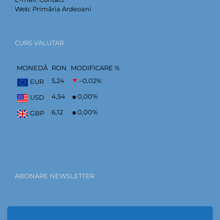
Web:
Primăria Ardeoani
CURS VALUTAR
MONEDĂ
RON
MODIFICARE %
5,24
–0,02
%
EUR
4,54
0,00
%
USD
6,12
0,00
%
GBP
ABONARE NEWSLETTER