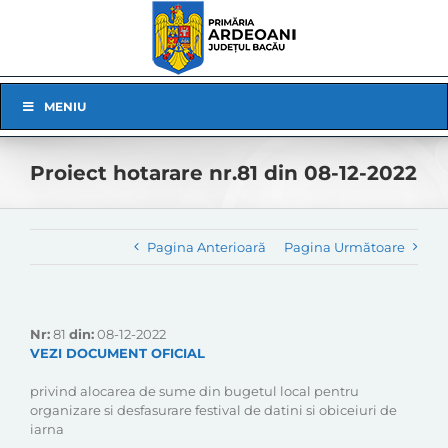
Skip
to
content
Skip
MENIU
Navigation
Proiect hotarare nr.81 din 08-12-2022
Pagina Anterioară
Pagina Următoare
Nr:
81
din:
08-12-2022
VEZI DOCUMENT OFICIAL
privind alocarea de sume din bugetul local pentru
organizare si desfasurare festival de datini si obiceiuri de
iarna