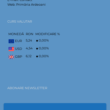
Web:
Primăria Ardeoani
CURS VALUTAR
MONEDĂ
RON
MODIFICARE %
5,24
0,00
%
EUR
4,54
0,00
%
USD
6,12
0,00
%
GBP
ABONARE NEWSLETTER