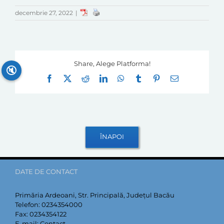
decembrie 27, 2022
|
Share, Alege Platforma!
🔇
Facebook
X
Reddit
LinkedIn
WhatsApp
Tumblr
Pinterest
E-
mail:
DATE DE CONTACT
Primăria Ardeoani, Str. Principală, Județul Bacău
Telefon:
0234354000
Fax:
0234354122
E-mail:
Contact