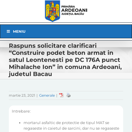
Skip
to
content
Skip
MENIU
Navigation
Raspuns solicitare clarificari
“Construire podet beton armat in
satul Leontenesti pe DC 176A punct
Mihalache Ion” in comuna Ardeoani,
judetul Bacau
martie 23, 2021
|
Generale
|
Intrebare:
mortarul asfaltic de protectie de tipul MAT se
regaseste in caietul de sarcini, dar nu se regaseste