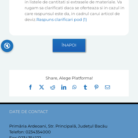
in listele de cantitati si extrasele de materiale. Va
rugam sa clarificati daca se oferteaza si in cazul in
care raspunsul este da, in cadrul carui articol de
deviz.
Raspuns clarificari pod (1)
🔇
Share, Alege Platforma!
Facebook
X
Reddit
LinkedIn
WhatsApp
Tumblr
Pinterest
E-
mail:
DATE DE CONTACT
Primăria Ardeoani, Str. Principală, Județul Bacău
Telefon:
0234354000
Fax:
0234354122