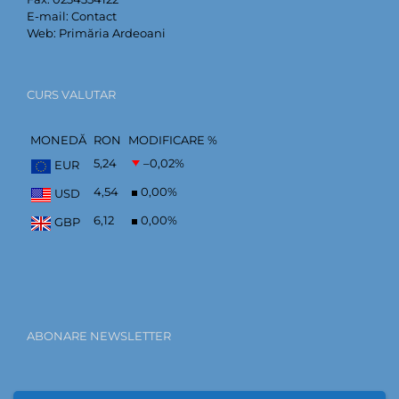
E-mail:
Contact
Web:
Primăria Ardeoani
CURS VALUTAR
MONEDĂ
RON
MODIFICARE %
5,24
–0,02
%
EUR
4,54
0,00
%
USD
6,12
0,00
%
GBP
ABONARE NEWSLETTER