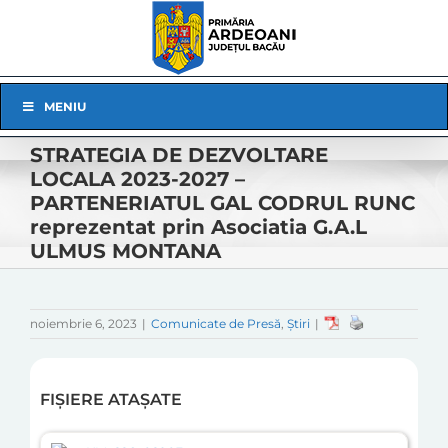
Skip
to
content
Skip
MENIU
Navigation
STRATEGIA DE DEZVOLTARE
LOCALA 2023-2027 –
PARTENERIATUL GAL CODRUL RUNC
reprezentat prin Asociatia G.A.L
ULMUS MONTANA
noiembrie 6, 2023
|
Comunicate de Presă
,
Știri
|
FIȘIERE ATAȘATE