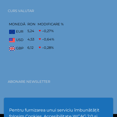
CURS VALUTAR
MONEDĂ
RON
MODIFICARE %
5,24
–0,27
%
EUR
4,53
–0,64
%
USD
6,12
–0,28
%
GBP
ABONARE NEWSLETTER
Pentru furnizarea unui serviciu îmbunătățit
folosim Cookies, Accesibilitate WCAG 2.0 și