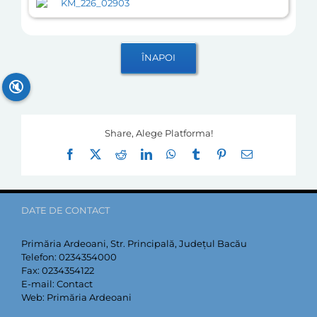
KM_226_02903
🔇
Share, Alege Platforma!
Facebook
X
Reddit
LinkedIn
WhatsApp
Tumblr
Pinterest
E-
mail:
DATE DE CONTACT
Primăria Ardeoani, Str. Principală, Județul Bacău
Telefon:
0234354000
Fax:
0234354122
E-mail:
Contact
Web:
Primăria Ardeoani