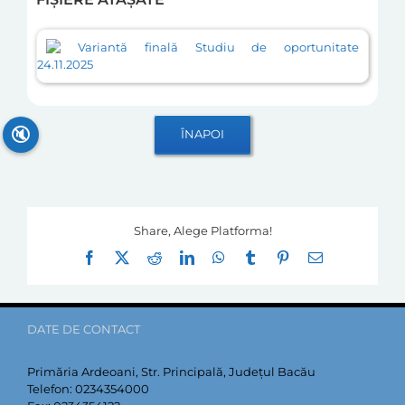
Variantă finală Studiu de oportunitate
24.11.2025
🔇
Share, Alege Platforma!
Facebook
X
Reddit
LinkedIn
WhatsApp
Tumblr
Pinterest
E-
mail:
DATE DE CONTACT
Primăria Ardeoani, Str. Principală, Județul Bacău
Telefon:
0234354000