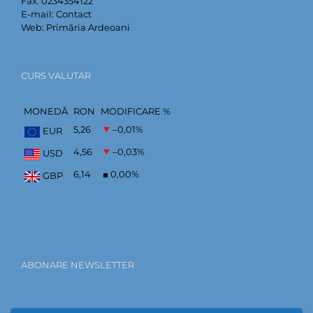
Fax:
0234354122
E-mail:
Contact
Web:
Primăria Ardeoani
CURS VALUTAR
MONEDĂ
RON
MODIFICARE %
5,26
–0,01
%
EUR
4,56
–0,03
%
USD
6,14
0,00
%
GBP
ABONARE NEWSLETTER