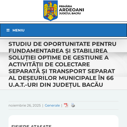
Skip
to
content
Skip
MENIU
Navigation
STUDIU DE OPORTUNITATE PENTRU
FUNDAMENTAREA ȘI STABILIREA
SOLUȚIEI OPTIME DE GESTIUNE A
ACTIVITĂȚII DE COLECTARE
SEPARATĂ ŞI TRANSPORT SEPARAT
AL DEŞEURILOR MUNICIPALE ÎN 66
U.A.T.-URI DIN JUDEȚUL BACĂU
noiembrie 26, 2025
|
Generale
|
FIȘIERE ATAȘATE