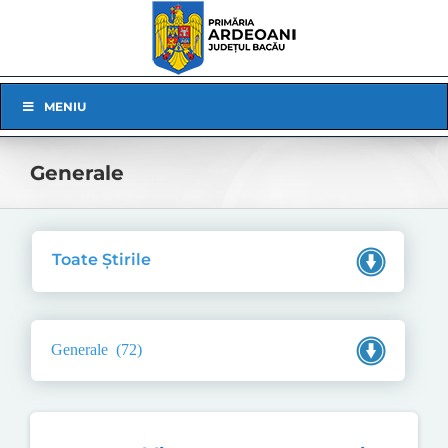
Skip
to
content
Skip
MENIU
Navigation
Generale
Toate Știrile