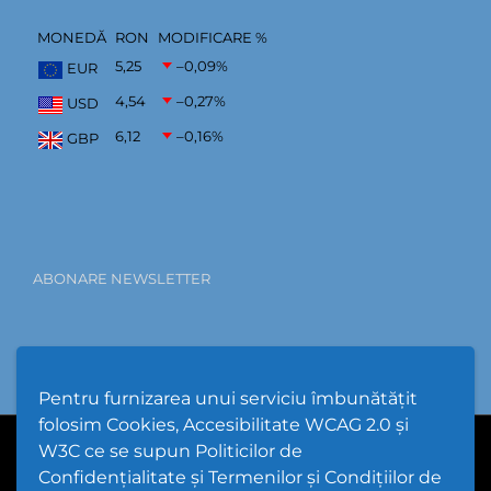
MONEDĂ
RON
MODIFICARE %
5,25
–0,09
%
EUR
4,54
–0,27
%
USD
6,12
–0,16
%
GBP
ABONARE NEWSLETTER
Pentru furnizarea unui serviciu îmbunătățit
folosim Cookies, Accesibilitate WCAG 2.0 și
W3C ce se supun Politicilor de
PPW @
2026 |
Hartă Website
|
Setări Cookies și Accesibilitate
Confidențialitate și Termenilor și Condițiilor de