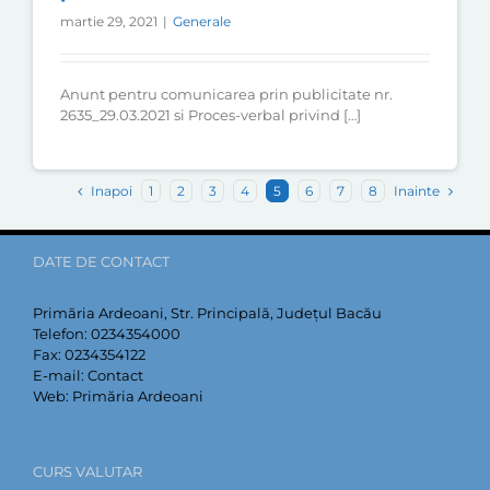
martie 29, 2021
|
Generale
Anunt pentru comunicarea prin publicitate nr.
2635_29.03.2021 si Proces-verbal privind […]
Inapoi
Inainte
1
2
3
4
5
6
7
8
DATE DE CONTACT
Primăria Ardeoani, Str. Principală, Județul Bacău
Telefon:
0234354000
Fax:
0234354122
E-mail:
Contact
Web:
Primăria Ardeoani
CURS VALUTAR