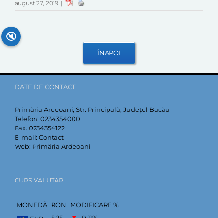
august 27, 2019
|
🔇
DATE DE CONTACT
Primăria Ardeoani, Str. Principală, Județul Bacău
Telefon:
0234354000
Fax:
0234354122
E-mail:
Contact
Web:
Primăria Ardeoani
CURS VALUTAR
MONEDĂ
RON
MODIFICARE %
5,25
–0,11
%