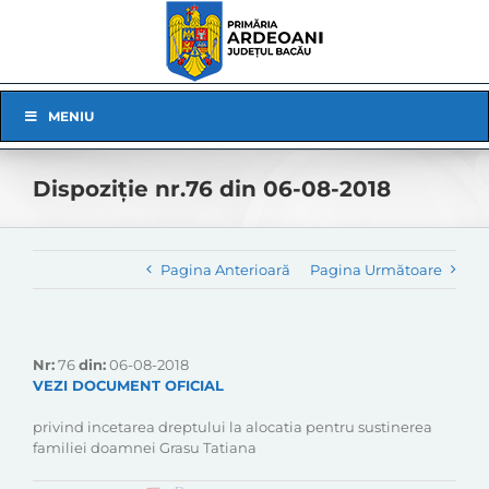
Skip
to
content
Skip
MENIU
Navigation
Dispoziție nr.76 din 06-08-2018
Pagina Anterioară
Pagina Următoare
Nr:
76
din:
06-08-2018
VEZI DOCUMENT OFICIAL
privind incetarea dreptului la alocatia pentru sustinerea
familiei doamnei Grasu Tatiana