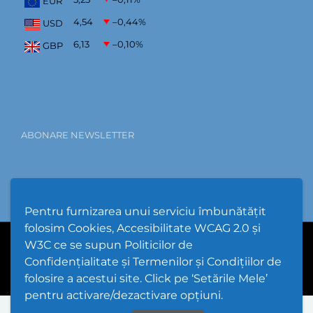
EUR
4,54
–0,44
%
USD
6,13
–0,10
%
GBP
ABONARE NEWSLETTER
Pentru furnizarea unui serviciu îmbunătățit
folosim Cookies, Accesibilitate WCAG 2.0 și
W3C ce se supun Politicilor de
PPW @
2026 |
Hartă Website
|
Setări Cookies și Accesibilitate
Confidențialitate și Termenilor și Condițiilor de
folosire a acestui site. Click pe ‘Setările Mele’
pentru activare/dezactivare opțiuni.