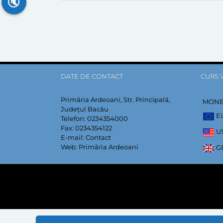
🔇
DATE DE CONTACT
CURS 
Primăria Ardeoani, Str. Principală,
MON
Județul Bacău
E
Telefon:
0234354000
Fax:
0234354122
U
E-mail:
Contact
Web:
Primăria Ardeoani
G