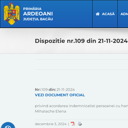
Skip
Skip
to
Navigation
PRIMĂRIA
ARDEOANI
content
ACASĂ
ADM
JUDEȚUL BACĂU
Dispozitie nr.109 din 21-11-2024
Nr:
109
din:
21-11-2024
VEZI DOCUMENT OFICIAL
privind acordarea indemnizatiei persoanei cu han
Mihalache Elena
decembrie 3, 2024
|