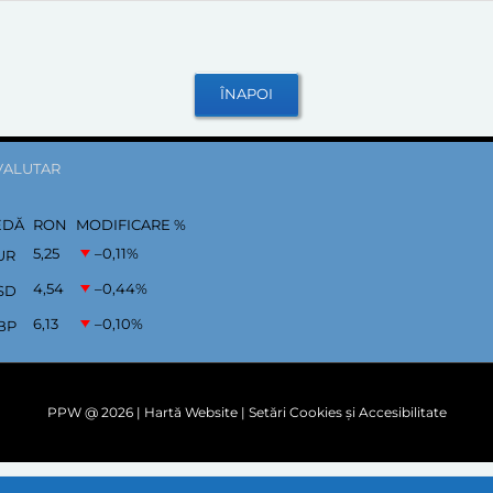
VALUTAR
EDĂ
RON
MODIFICARE %
5,25
–0,11
%
UR
4,54
–0,44
%
SD
6,13
–0,10
%
BP
PPW @
2026 |
Hartă Website
|
Setări Cookies și Accesibilitate