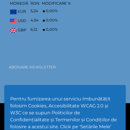
MONEDĂ
RON
MODIFICARE %
5,24
0,00
%
EUR
4,54
0,00
%
USD
6,12
0,00
%
GBP
ABONARE NEWSLETTER
Pentru furnizarea unui serviciu îmbunătățit
folosim Cookies, Accesibilitate WCAG 2.0 și
W3C ce se supun Politicilor de
PPW @
2026 |
Hartă Website
|
Setări Cookies și Accesibilitate
Confidențialitate și Termenilor și Condițiilor de
folosire a acestui site. Click pe ‘Setările Mele’