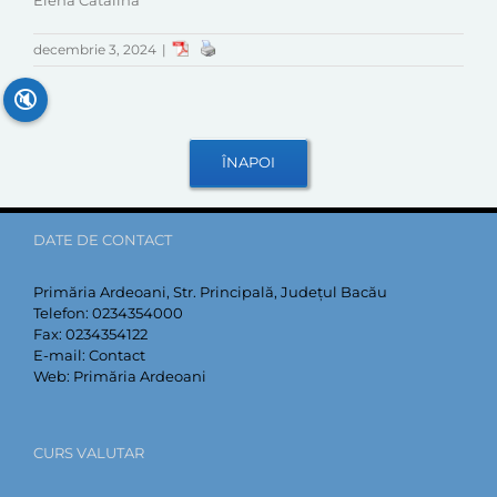
Elena Catalina
decembrie 3, 2024
|
🔇
DATE DE CONTACT
Primăria Ardeoani, Str. Principală, Județul Bacău
Telefon:
0234354000
Fax:
0234354122
E-mail:
Contact
Web:
Primăria Ardeoani
CURS VALUTAR