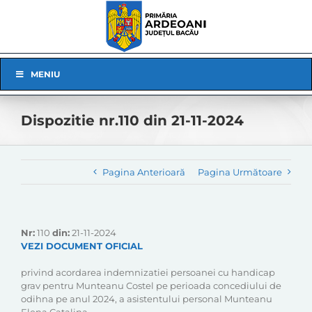
Skip
to
content
Skip
MENIU
Navigation
Dispozitie nr.110 din 21-11-2024
Pagina Anterioară
Pagina Următoare
Nr:
110
din:
21-11-2024
VEZI DOCUMENT OFICIAL
privind acordarea indemnizatiei persoanei cu handicap
grav pentru Munteanu Costel pe perioada concediului de
odihna pe anul 2024, a asistentului personal Munteanu