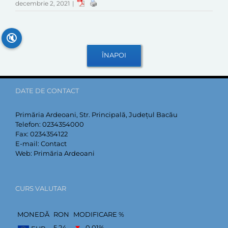
decembrie 2, 2021
|
🔇
DATE DE CONTACT
Primăria Ardeoani, Str. Principală, Județul Bacău
Telefon:
0234354000
Fax:
0234354122
E-mail:
Contact
Web:
Primăria Ardeoani
CURS VALUTAR
MONEDĂ
RON
MODIFICARE %
5,24
–0,01
%