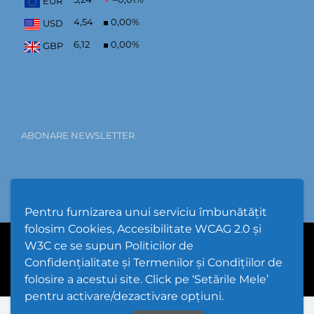
EUR
4,54
0,00
%
USD
6,12
0,00
%
GBP
ABONARE NEWSLETTER
Pentru furnizarea unui serviciu îmbunătățit
folosim Cookies, Accesibilitate WCAG 2.0 și
W3C ce se supun Politicilor de
PPW @
2026 |
Hartă Website
|
Setări Cookies și Accesibilitate
Confidențialitate și Termenilor și Condițiilor de
folosire a acestui site. Click pe ‘Setările Mele’
pentru activare/dezactivare opțiuni.