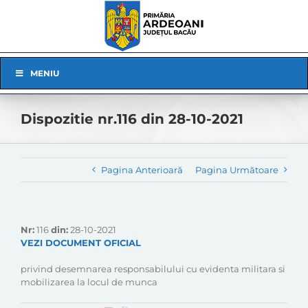
Skip
to
content
Skip
MENIU
Navigation
Dispozitie nr.116 din 28-10-2021
Pagina Anterioară
Pagina Următoare
Nr:
116
din:
28-10-2021
VEZI DOCUMENT OFICIAL
privind desemnarea responsabilului cu evidenta militara si
mobilizarea la locul de munca